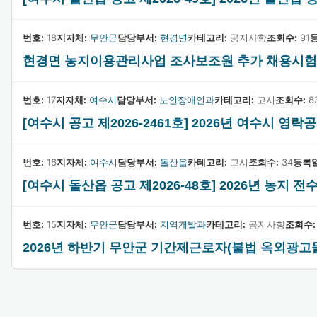
번호:
18
지자체:
무안군
담당부서:
현경면
카테고리:
공지사항
조회수:
91
현경면 농지이용관리사업 조사보조원 추가 채용시험
번호:
17
지자체:
여수시
담당부서:
노인장애인과
카테고리:
고시
조회수:
8
[여수시 공고 제2026-2461호] 2026년 여수시 
번호:
16
지자체:
여수시
담당부서:
돌산읍
카테고리:
고시
조회수:
34
등록일
[여수시 돌산읍 공고 제2026-48호] 2026년 농
번호:
15
지자체:
무안군
담당부서:
지역개발과
카테고리:
공지사항
조회수:
2026년 하반기 무안군 기간제근로자(불법 옥외광