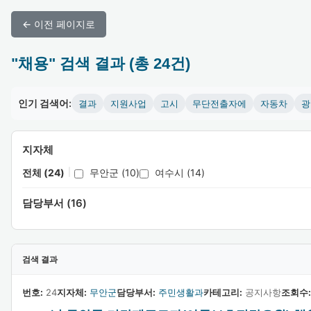
← 이전 페이지로
"채용" 검색 결과 (총 24건)
인기 검색어:
결과
지원사업
고시
무단전출자에
자동차
광
지자체
전체 (24)
|
무안군 (10)
여수시 (14)
담당부서 (16)
검색 결과
번호:
24
지자체:
무안군
담당부서:
주민생활과
카테고리:
공지사항
조회수: