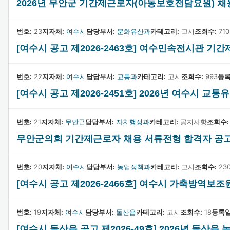
2026년 무안군 기간제근로자(아동보호전담요원) 채
번호:
23
지자체:
여수시
담당부서:
문화유산과
카테고리:
고시
조회수:
710
[여수시 공고 제2026-2463호] 여수민속전시관 기
번호:
22
지자체:
여수시
담당부서:
교통과
카테고리:
고시
조회수:
993
등록
[여수시 공고 제2026-2451호] 2026년 여수시
번호:
21
지자체:
무안군
담당부서:
자치행정과
카테고리:
공지사항
조회수:
무안군의회 기간제근로자 채용 서류전형 합격자 공
번호:
20
지자체:
여수시
담당부서:
농업정책과
카테고리:
고시
조회수:
23
[여수시 공고 제2026-2466호] 여수시 가축방역보
번호:
19
지자체:
여수시
담당부서:
돌산읍
카테고리:
고시
조회수:
18
등록일
[여수시 돌산읍 공고 제2026-49호] 2026년 