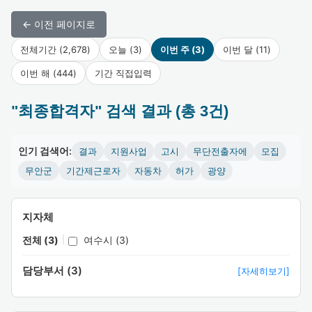
← 이전 페이지로
전체기간 (2,678)
오늘 (3)
이번 주 (3)
이번 달 (11)
이번 해 (444)
기간 직접입력
"최종합격자" 검색 결과 (총 3건)
인기 검색어:
결과
지원사업
고시
무단전출자에
모집
무안군
기간제근로자
자동차
허가
광양
지자체
전체 (3)
|
여수시 (3)
담당부서 (3)
[자세히보기]