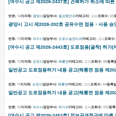
[여수시 공고 제2026-2437호] 건축허가 취소에 
번호:
14
지자체:
광양시
담당부서:
철강항만과
카테고리:
고시
조회수:
55
광양시 고시 제2026-202호 공유수면 점용・사용 승
번호:
13
지자체:
여수시
담당부서:
도로시설관리과
카테고리:
고시
조회수:
[여수시 공고 제2026-2443호] 도로점용(굴착) 허가(제
번호:
12
지자체:
순천시
담당부서:
해룡면
카테고리:
고시
조회수:
68
등록일
일반공고 도로점용허가 내용 공고(해룡면 점용 제2026
번호:
11
지자체:
순천시
담당부서:
해룡면
카테고리:
고시
조회수:
44
등록일
일반공고 도로점용허가 내용 공고(해룡면 점용 제2026
번호:
10
지자체:
여수시
담당부서:
허가과
카테고리:
고시
조회수:
100
등록
[여수시 공고 제2026-2453호] 정보공개청구에 따른