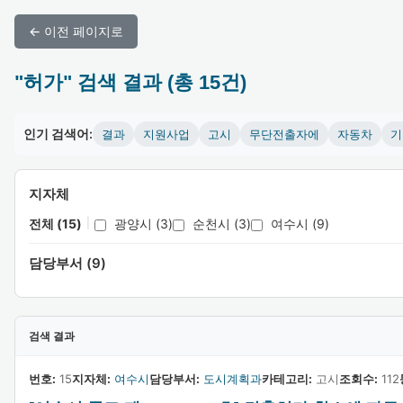
← 이전 페이지로
"허가" 검색 결과 (총 15건)
인기 검색어:
결과
지원사업
고시
무단전출자에
자동차
기
지자체
전체 (15)
|
광양시 (3)
순천시 (3)
여수시 (9)
담당부서 (9)
검색 결과
번호:
15
지자체:
여수시
담당부서:
도시계획과
카테고리:
고시
조회수:
112