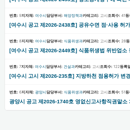
번호:
9
지자체:
여수시
담당부서:
해양정책과
카테고리:
고시
조회수:
41
등
[여수시 공고 제2026-2438호] 공유수면 점·사용 
번호:
8
지자체:
여수시
담당부서:
식품위생과
카테고리:
고시
조회수:
28
등
[여수시 공고 제2026-2449호] 식품위생법 위반업
번호:
7
지자체:
여수시
담당부서:
건설과
카테고리:
고시
조회수:
122
등록일
[여수시 고시 제2026-235호] 지방하천 점용허가 변
번호:
6
지자체:
광양시
담당부서:
식품위생과
카테고리:
고시
조회수:
51
등
광양시 공고 제2026-1740호 영없신고사항직권말소