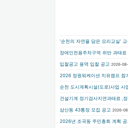
'순천의 자연을 담은 요리교실' 
장애인전용주차구역 위반 과태료
입찰공고 용역 입찰 공고
2026-08
2026 정원워케이션 치유캠프 참
순천 도시계획시설(도로)사업 사업
건설기계 정기검사지연과태료 ,
삼산동 43통장 모집 공고
2026-0
2026년 조곡동 주민총회 계획 