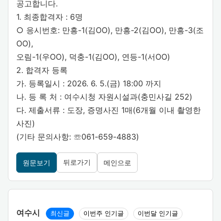
공고합니다.
1. 최종합격자 : 6명
○ 응시번호: 만흥-1(김OO), 만흥-2(김OO), 만흥-3(조
OO),
오림-1(우OO), 덕충-1(김OO), 연등-1(서OO)
2. 합격자 등록
가. 등록일시 : 2026. 6. 5.(금) 18:00 까지
나. 등 록 처 : 여수시청 자원시설과(충민사길 252)
다. 제출서류 : 도장, 증명사진 1매(6개월 이내 촬영한
사진)
(기타 문의사항: ☏061-659-4883)
뒤로가기
원문보기
메인으로
여수시
최신글
이번주 인기글
이번달 인기글