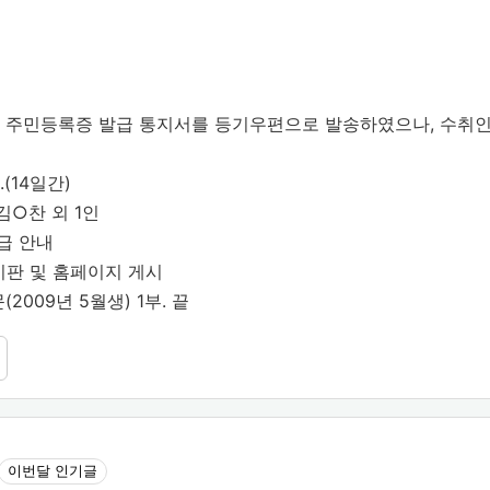
 주민등록증 발급 통지서를 등기우편으로 발송하였으나, 수취인
0.(14일간)
 김○찬 외 1인
발급 안내
시판 및 홈페이지 게시
009년 5월생) 1부. 끝
이번달 인기글