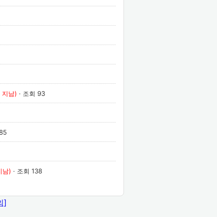
일 지남)
· 조회 93
85
지남)
· 조회 138
의]