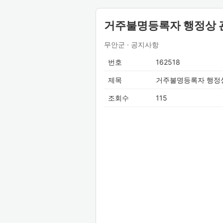
거주불명등록자 행정상 관
무안군 · 공지사항
번호
162518
제목
거주불명등록자 행정상
조회수
115