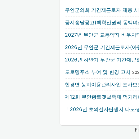
무안군의회 기간제근로자 채용 
공시송달공고(백학산권역 동백벼
2027년 무안군 교통약자 바우처
2026년 무안군 기간제근로자(
2026년 하반기 무안군 기간제
도로명주소 부여 및 변경 고시
20
현경면 농지이용관리사업 조사보조
제12회 무안황토갯벌축제 먹거리
「2026년 초의선사탄생지 다도·
F