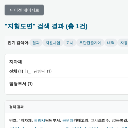
← 이전 페이지로
"지형도면" 검색 결과 (총 1건)
인기 검색어:
결과
지원사업
고시
무단전출자에
내역
자동
지자체
전체 (1)
|
광양시 (1)
담당부서 (1)
검색 결과
번호:
1
지자체:
광양시
담당부서:
공원과
카테고리:
고시
조회수:
30
등록일