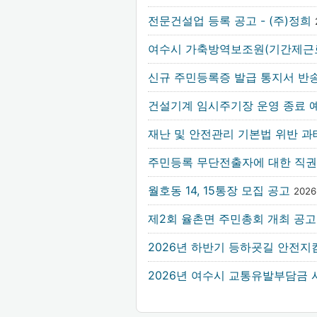
전문건설업 등록 공고 - (주)정희
여수시 가축방역보조원(기간제근
신규 주민등록증 발급 통지서 반
건설기계 임시주기장 운영 종료 예
재난 및 안전관리 기본법 위반 
주민등록 무단전출자에 대한 직권
월호동 14, 15통장 모집 공고
2026
제2회 율촌면 주민총회 개최 공
2026년 하반기 등하굣길 안전지
2026년 여수시 교통유발부담금