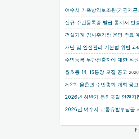
여수시 가축방역보조원(기간제근
신규 주민등록증 발급 통지서 반
건설기계 임시주기장 운영 종료 예
재난 및 안전관리 기본법 위반 
주민등록 무단전출자에 대한 직권
월호동 14, 15통장 모집 공고
2026
제2회 율촌면 주민총회 개최 공
2026년 하반기 등하굣길 안전지
2026년 여수시 교통유발부담금
F