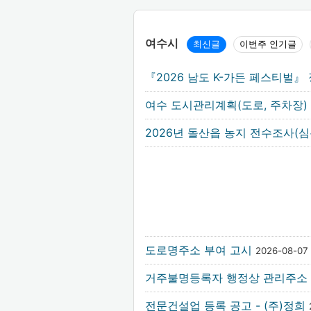
여수시
최신글
이번주 인기글
『2026 남도 K-가든 페스티벌
여수 도시관리계획(도로, 주차장)
2026년 돌산읍 농지 전수조사
도로명주소 부여 고시
2026-08-07
거주불명등록자 행정상 관리주소 
전문건설업 등록 공고 - (주)정희